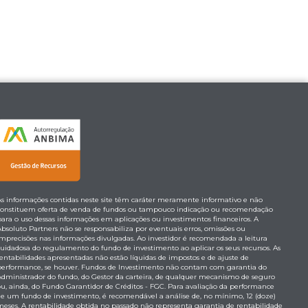
As informações contidas neste site têm caráter meramente informativo e não
constituem oferta de venda de fundos ou tampouco indicação ou recomendação
para o uso dessas informações em aplicações ou investimentos financeiros. A
Absoluto Partners não se responsabiliza por eventuais erros, omissões ou
imprecisões nas informações divulgadas. Ao investidor é recomendada a leitura
cuidadosa do regulamento do fundo de investimento ao aplicar os seus recursos. As
rentabilidades apresentadas não estão líquidas de impostos e de ajuste de
performance, se houver. Fundos de Investimento não contam com garantia do
Administrador do fundo, do Gestor da carteira, de qualquer mecanismo de seguro
ou, ainda, do Fundo Garantidor de Créditos - FGC. Para avaliação da performance
de um fundo de investimento, é recomendável a análise de, no mínimo, 12 (doze)
meses. A rentabilidade obtida no passado não representa garantia de rentabilidade