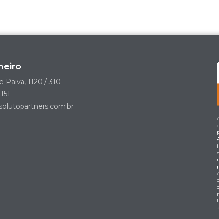
neiro
e Paiva, 1120 / 310
151
olutopartners.com.br
a