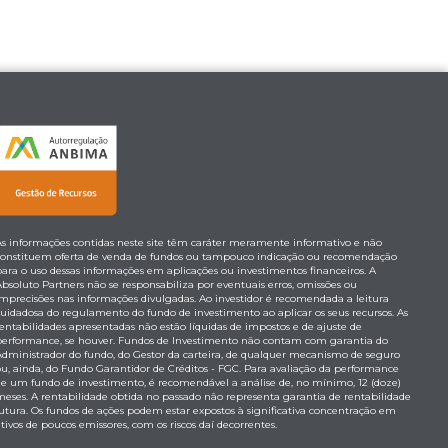
As informações contidas neste site têm caráter meramente informativo e não
constituem oferta de venda de fundos ou tampouco indicação ou recomendação
para o uso dessas informações em aplicações ou investimentos financeiros. A
Absoluto Partners não se responsabiliza por eventuais erros, omissões ou
imprecisões nas informações divulgadas. Ao investidor é recomendada a leitura
cuidadosa do regulamento do fundo de investimento ao aplicar os seus recursos. As
rentabilidades apresentadas não estão líquidas de impostos e de ajuste de
performance, se houver. Fundos de Investimento não contam com garantia do
Administrador do fundo, do Gestor da carteira, de qualquer mecanismo de seguro
ou, ainda, do Fundo Garantidor de Créditos - FGC. Para avaliação da performance
de um fundo de investimento, é recomendável a análise de, no mínimo, 12 (doze)
meses. A rentabilidade obtida no passado não representa garantia de rentabilidade
futura. Os fundos de ações podem estar expostos à significativa concentração em
tivos de poucos emissores, com os riscos daí decorrentes.